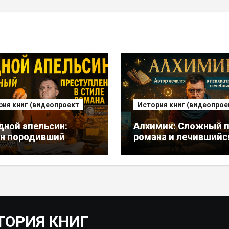
рия книг (видеопроект
История книг (видеопрое
дной апельсин:
Алхимик: Сложный п
н породивший
романа и лечившийс
ажателей-убийц.
психбольнице автор
р писал его, думая,
умирает
ТОРИЯ КНИГ