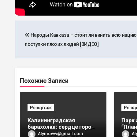
Навигация
Народы Кавказа – стоит ли винить всю нацию
по
поступки плохих людей [ВИДЕО]
записям
Похожие Записи
Репортаж
Репо
Калининградская
Парк 
барахолка: сердце города
“План
или свалка? [ВИДЕО]
наших
Alymovvv@gmail.com
Al