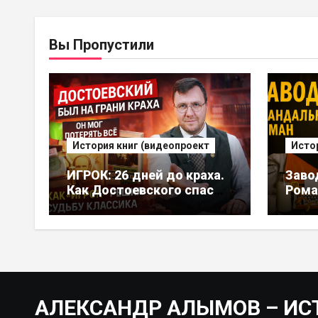
Вы Пропустили
История книг (видеопроект
Исто
ИГРОК: 26 дней до краха.
Заво
Как Достоевского спас
Рома
роман. Он мог потерять
подр
все, но это стало его
Авто
судьбой
что 
АЛЕКСАНДР АЛЫМОВ – ИС