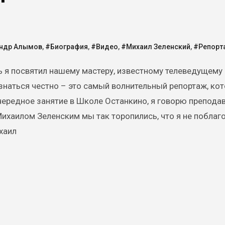
ндр Алымов
,
#Биография
,
#Видео
,
#Михаил Зеленский
,
#Репорт
знаться честно – это самый волнительный репортаж, ко
очередное занятие в Школе Останкино, я говорю препода
Михаилом Зеленским мы так торопились, что я не поблаг
ихаил