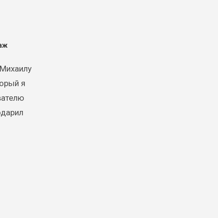
аж
торый я
вателю
одарил