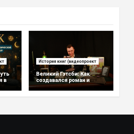
кт
История книг (видеопроект
уть
Великий Гэтсби: Как
я в
создавался роман и
сошедшая с ума жена
автора [ВИДЕО]