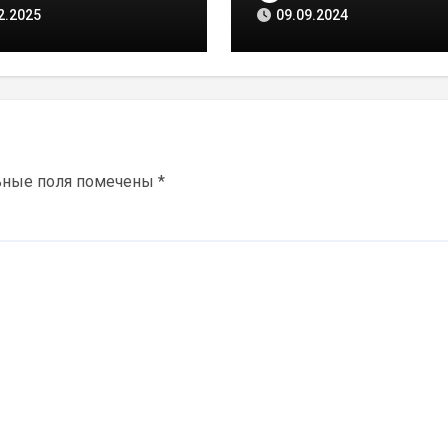
ЕО]
ждет любимое
2.2025
09.09.2024
горожанами место?
[ВИДЕО]
ьные поля помечены
*