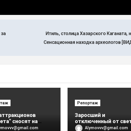
 за
Итиль, столица Хазарского Каганата, 
Сенсационная находка археологов [ВИ
ртаж
Репортаж
аттракционов
Заросший и
ета” сносят на
отключенный от свет
 глазах. Некролог
воды парк Планета. 
ymovvv@gmail.com
Alymovvv@gmail.com