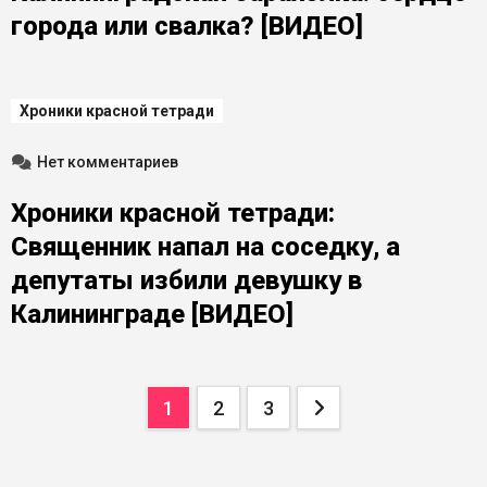
города или свалка? [ВИДЕО]
Хроники красной тетради
Нет комментариев
Хроники красной тетради:
Священник напал на соседку, а
депутаты избили девушку в
Калининграде [ВИДЕО]
Пагинация
1
2
3
записей