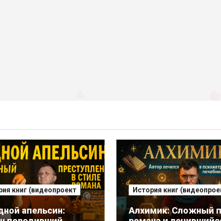
рия книг (видеопроект
История книг (видеопрое
дной апельсин:
Алхимик: Сложный п
н породивший
романа и лечившийс