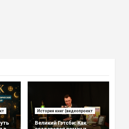
кт
История книг (видеопроект
уть
Великий Гэтсби: Как
я в
создавался роман и