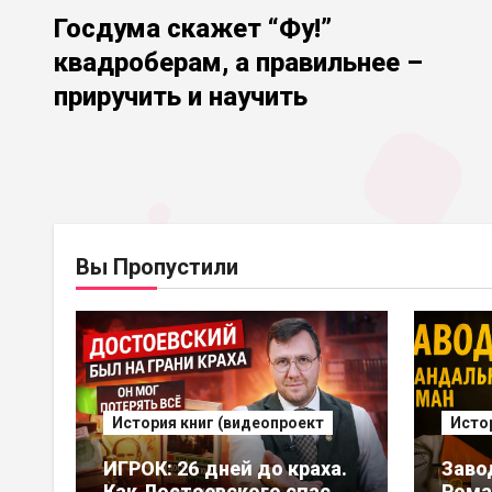
Госдума скажет “Фу!”
квадроберам, а правильнее –
приручить и научить
Вы Пропустили
История книг (видеопроект
Исто
ИГРОК: 26 дней до краха.
Заво
Как Достоевского спас
Рома