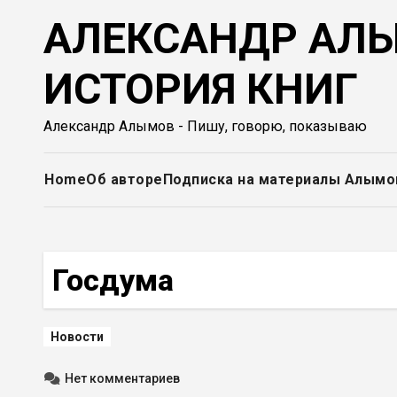
Перейти
АЛЕКСАНДР АЛЫ
к
содержимому
ИСТОРИЯ КНИГ
Александр Алымов - Пишу, говорю, показываю
Home
Об авторе
Подписка на материалы Алымо
Госдума
Новости
Нет комментариев