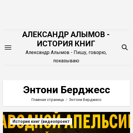
Перейти
к
содержимому
АЛЕКСАНДР АЛЫМОВ -
ИСТОРИЯ КНИГ
Александр Алымов - Пишу, говорю,
показываю
Энтони Берджесс
Главная страница
Энтони Берджесс
История книг (видеопроект